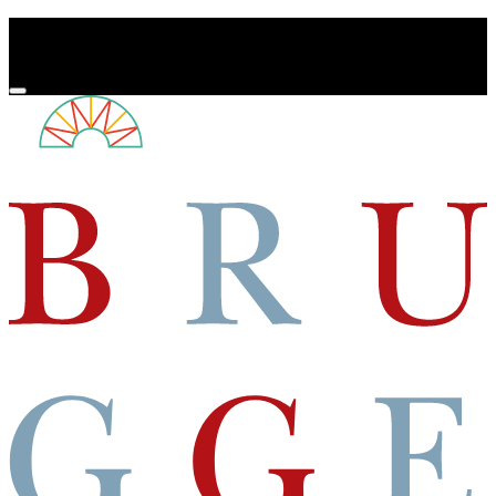
De school is momenteel gesloten. Vanaf
24 augustus
staan we
opnieuw voor je klaar. De lessen starten op
1 september
.