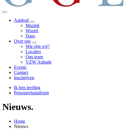
Aanbod
Muziek
Woord
Dans
Over ons
Wie zijn wij?
Locaties
Ons team
VZW Aubade
Events
Contact
Inschrijven
Ik ben leerling
Personeelsplatform
Nieuws.
Home
Nieuws